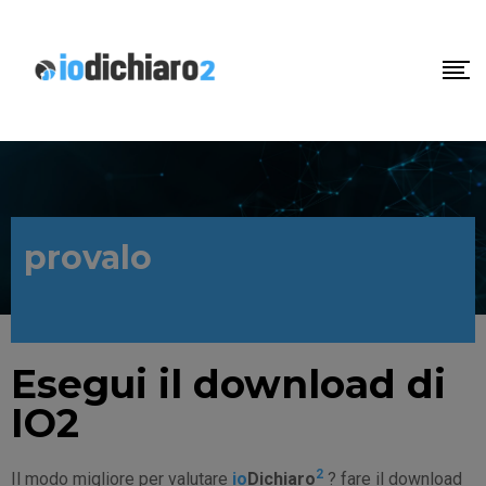
provalo
Esegui il download di
IO2
2
Il modo migliore per valutare
io
Dichiaro
? fare il download