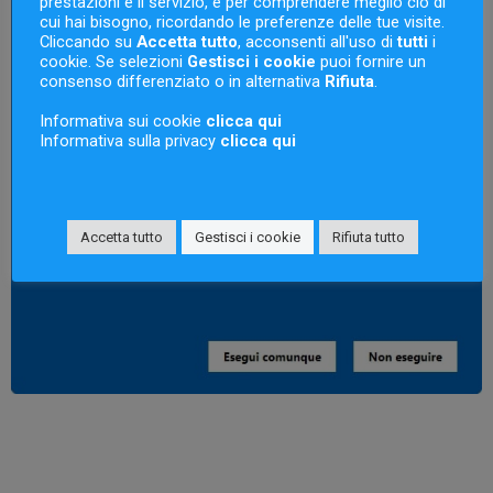
prestazioni e il servizio, e per comprendere meglio ciò di
cui hai bisogno, ricordando le preferenze delle tue visite.
Cliccando su
Accetta tutto
, acconsenti all'uso di
tutti
i
cookie. Se selezioni
Gestisci i cookie
puoi fornire un
consenso differenziato o in alternativa
Rifiuta
.
Informativa sui cookie
clicca qui
Informativa sulla privacy
clicca qui
Accetta tutto
Gestisci i cookie
Rifiuta tutto