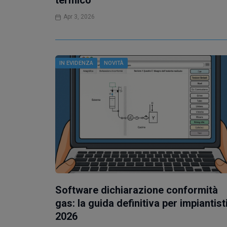
termico
Apr 3, 2026
IN EVIDENZA
NOVITÀ
Software dichiarazione conformità
gas: la guida definitiva per impiantist
2026