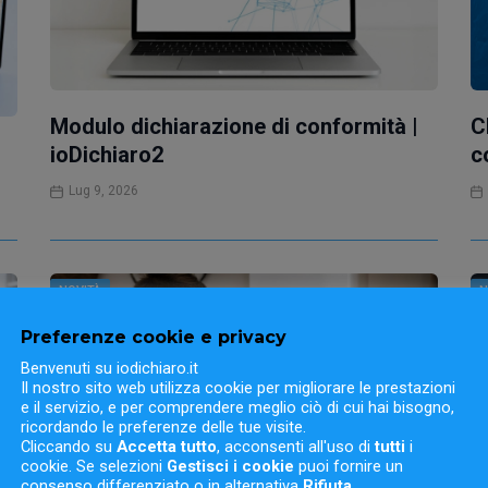
Modulo dichiarazione di conformità |
C
ioDichiaro2
c
Lug 9, 2026
NOVITÀ
N
Preferenze cookie e privacy
Benvenuti su iodichiaro.it
Il nostro sito web utilizza cookie per migliorare le prestazioni
e il servizio, e per comprendere meglio ciò di cui hai bisogno,
ricordando le preferenze delle tue visite.
Cliccando su
Accetta tutto
, acconsenti all'uso di
tutti
i
cookie. Se selezioni
Gestisci i cookie
puoi fornire un
consenso differenziato o in alternativa
Rifiuta
.