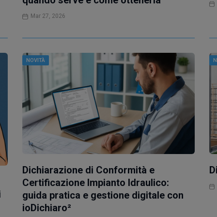
quando serve e come ottenerla
Mar 27, 2026
NOVITÀ
N
D
Dichiarazione di Conformità e
Certificazione Impianto Idraulico:
i
guida pratica e gestione digitale con
ioDichiaro²