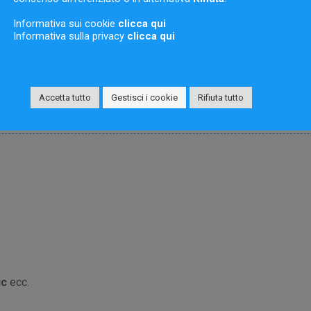
mico
Informativa sui cookie
clicca qui
Informativa sulla privacy
clicca qui
Accetta tutto
Gestisci i cookie
Rifiuta tutto
ic
ecc.