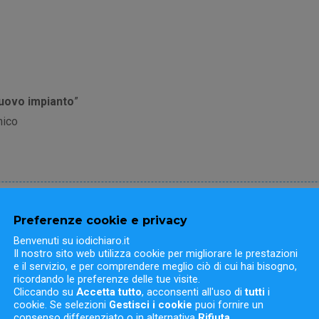
nuovo impianto
”
nico
Preferenze cookie e privacy
Benvenuti su iodichiaro.it
Il nostro sito web utilizza cookie per migliorare le prestazioni
e il servizio, e per comprendere meglio ciò di cui hai bisogno,
ricordando le preferenze delle tue visite.
Cliccando su
Accetta tutto
, acconsenti all'uso di
tutti
i
cookie. Se selezioni
Gestisci i cookie
puoi fornire un
consenso differenziato o in alternativa
Rifiuta
.