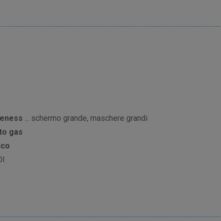
reness
... schermo grande, maschere grandi
to gas
ico
DI