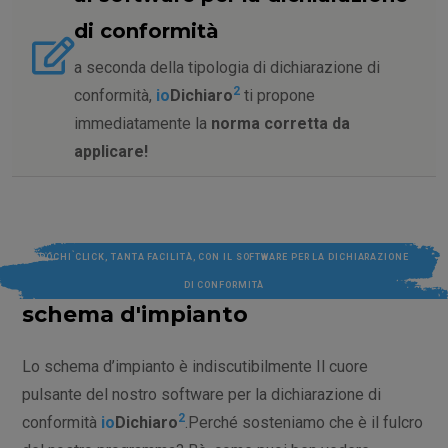
di conformità
a seconda della tipologia di dichiarazione di
2
conformità,
io
Dichiaro
ti propone
immediatamente la
norma corretta da
applicare!
POCHI CLICK, TANTA FACILITÀ, CON IL SOFTWARE PER LA DICHIARAZIONE
DI CONFORMITÀ
schema d'impianto
Lo schema d’impianto è indiscutibilmente Il cuore
pulsante del nostro software per la dichiarazione di
2
conformità
io
Dichiaro
.Perché sosteniamo che è il fulcro