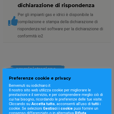
dichiarazione di rispondenza
Per gli impianti gas e idrici è disponibile la
compilazione e stampa della dichiarazione di
rispondenza nel software per la dichiarazione di
conformità io2
amministrazione
Preferenze cookie e privacy
e-fattura e scadenzario: il
Benvenuti su iodichiaro.it
software per la
Il nostro sito web utilizza cookie per migliorare le
prestazioni e il servizio, e per comprendere meglio ciò di
dichiarazione di
cui hai bisogno, ricordando le preferenze delle tue visite.
Cliccando su
Accetta tutto
, acconsenti all'uso di
tutti
i
conformità fa anche
cookie. Se selezioni
Gestisci i cookie
puoi fornire un
consenso differenziato o in alternativa
Rifiuta
.