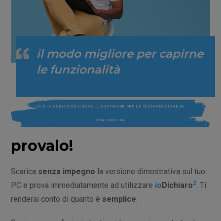
il modo migliore per capirne
le funzionalità
INIZIA SUBITO AD USARE IL SOFTWARE PER LA DICHIARAZIONE DI
CONFORMITÀ
provalo!
Scarica
senza impegno
la versione dimostrativa sul tuo
2
PC e prova immediatamente ad utilizzare
io
Dichiaro
. Ti
renderai conto di quanto è
semplice
.