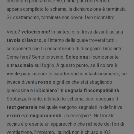
del nostro programma? Bè, come puoi ben vedere,
appena compilato lo schema, la dichiarazione è terminata.
Si, esattamente, terminata non dovrai fare nient’altro.
Visto?
velocissimo!
In sintesi ci si trova davanti ad una
tavola di lavoro,
all’interno della quale troverai tutti i
componenti che ti consentiranno di disegnare l’impianto.
Come fare? Semplicissimo.
Seleziona
il componente
e
trascinalo
sul foglio. A questo punto, se il colore è
verde
puoi inserire le caratteristiche istantaneamente, se
invece diventa
rosso
significa che stai sbagliando
2
qualcosina e
io
Dichiaro
ti segnala l’incompatibilità
.
Sostanzialmente, ultimato lo schema, puoi eseguire il
test generale
nel quale vengono segnalati in definitiva
errori
e/o
miglioramenti.
Un esempio? Nel locale
cucina è presente un apparecchio che richiede dei fori di
ventilazione, l’impianto, quindi, non è chiuso e IO2