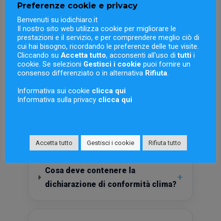
di conformità clima
Preferenze cookie e privacy
Benvenuti su iodichiaro.it
Risposte chiare alle domande più comuni
Il nostro sito web utilizza cookie per migliorare le
sulla
dichiarazione di conformità per
prestazioni e il servizio, e per comprendere meglio ciò di
cui hai bisogno, ricordando le preferenze delle tue visite.
impianti di climatizzazione
, sugli obblighi
Cliccando su
Accetta tutto
, acconsenti all'uso di
tutti
i
cookie. Se selezioni
Gestisci i cookie
puoi fornire un
previsti e sulla documentazione richiesta.
consenso differenziato o in alternativa
Rifiuta
.
Informativa sui cookie
clicca qui
Informativa sulla privacy
clicca qui
Qual è la differenza tra libretto di
+
impianto e dichiarazione di
conformità?
Accetta tutto
Gestisci i cookie
Rifiuta tutto
Cosa deve contenere la
+
dichiarazione di conformità clima?