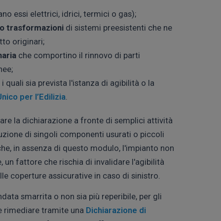
ano essi elettrici, idrici, termici o gas);
 o trasformazioni
di sistemi preesistenti che ne
to originari;
aria
che comportino il rinnovo di parti
nee;
i quali sia prevista l'istanza di agibilità o la
ico per l’Edilizia
.
iare la dichiarazione a fronte di semplici attività
uzione di singoli componenti usurati o piccoli
 che, in assenza di questo modulo, l'impianto non
n fattore che rischia di invalidare l'agibilità
le coperture assicurative in caso di sinistro.
ata smarrita o non sia più reperibile, per gli
le rimediare tramite una
Dichiarazione di