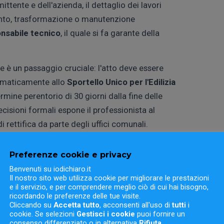
ittente e dell'azienda, il dettaglio dei lavori
ianto, trasformazione o manutenzione
nsabile tecnico
, il quale si fa garante della
è un passaggio cruciale: l'atto deve essere
elematicamente allo
Sportello Unico per l'Edilizia
mine perentorio di 30 giorni dalla fine delle
isioni formali espone il professionista al
i rettifica da parte degli uffici comunali.
una quota crescente di artigiani e imprese
Preferenze cookie e privacy
guidata della dichiarazione di conformità
.
Benvenuti su iodichiaro.it
erimento dei campi obbligatori, semplifica il
Il nostro sito web utilizza cookie per migliorare le prestazioni
zza l'archiviazione in Cloud. Scegliendo
e il servizio, e per comprendere meglio ciò di cui hai bisogno,
ricordando le preferenze delle tue visite.
firmare digitalmente il modulo in totale
Cliccando su
Accetta tutto
, acconsenti all'uso di
tutti
i
cookie. Se selezioni
Gestisci i cookie
puoi fornire un
cliente senza fastidiose operazioni di data entry
consenso differenziato o in alternativa
Rifiuta
.