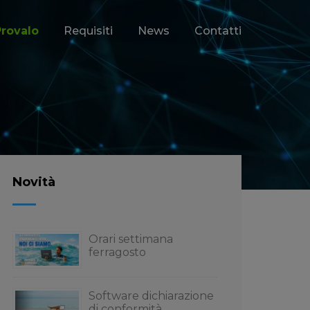
Provalo
Requisiti
News
Contatti
Novità
Orari settimana
ferragosto
Software dichiarazione
di conformità