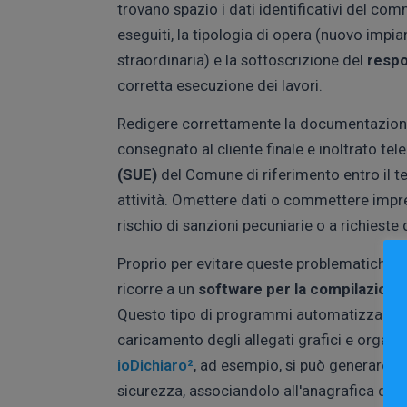
trovano spazio i dati identificativi del comm
eseguiti, la tipologia di opera (nuovo imp
straordinaria) e la sottoscrizione del
respo
corretta esecuzione dei lavori.
Redigere correttamente la documentazione 
consegnato al cliente finale e inoltrato t
(SUE)
del Comune di riferimento entro il ter
attività. Omettere dati o commettere imprec
rischio di sanzioni pecuniarie o a richieste d
Proprio per evitare queste problematiche, 
ricorre a un
software per la compilazione 
Questo tipo di programmi automatizza l'ins
caricamento degli allegati grafici e organi
ioDichiaro²
, ad esempio, si può generare e 
sicurezza, associandolo all'anagrafica del 