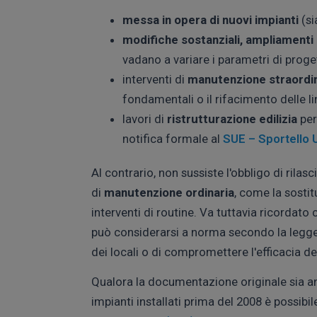
messa in opera di nuovi impianti
(si
modifiche sostanziali, ampliamenti
vadano a variare i parametri di proget
interventi di
manutenzione straordin
fondamentali o il rifacimento delle li
lavori di
ristrutturazione edilizia
per 
notifica formale al
SUE – Sportello Un
Al contrario, non sussiste l'obbligo di rilasc
di
manutenzione ordinaria
, come la sostit
interventi di routine. Va tuttavia ricordato
può considerarsi a norma secondo la legge, u
dei locali o di compromettere l'efficacia del
Qualora la documentazione originale sia and
impianti installati prima del 2008 è possibi