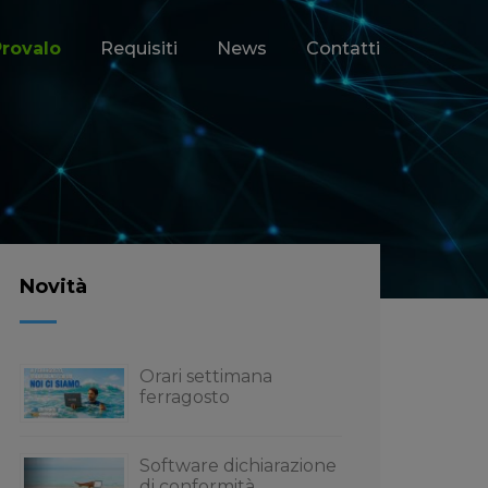
Provalo
Requisiti
News
Contatti
Novità
Orari settimana
ferragosto
Software dichiarazione
di conformità