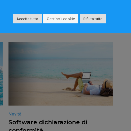
Accetta tutto
Gestisci i cookie
Rifiuta tutto
Novità
Novit
Software dichiarazione di
Cer
conformità