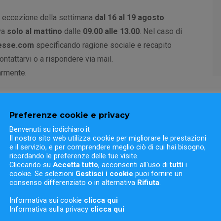
 eccezione della settimana
dal 16 al 19 agosto
iva
solo al mattino
dalle
09.00 alle 13.00
. Nel caso di
esse.com
specificando ragione sociale e recapito
ntattarvi o a rispondere via mail.
armente.
Preferenze cookie e privacy
sto
.
Benvenuti su iodichiaro.it
Il nostro sito web utilizza cookie per migliorare le prestazioni
e il servizio, e per comprendere meglio ciò di cui hai bisogno,
ricordando le preferenze delle tue visite.
Cliccando su
Accetta tutto
, acconsenti all'uso di
tutti
i
cookie. Se selezioni
Gestisci i cookie
puoi fornire un
Articolo Successivo
consenso differenziato o in alternativa
Rifiuta
.
Informativa sui cookie
clicca qui
iesse academy
Informativa sulla privacy
clicca qui