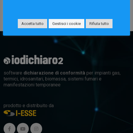
Accetta tutto
Gestisci i cookie
Rifiuta tutto
software
dichiarazione di conformità
per impianti gas,
termici, idrosanitari, biomassa, sistemi fumari e
manifestazioni temporanee
prodotto e distribuito da