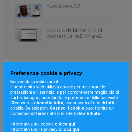
nuova vers. 5.3
Modulo dichiarazione di
conformità | ioDichiaro2
Preferenze cookie e privacy
Eventi
Benvenuti su iodichiaro.it
Il nostro sito web utilizza cookie per migliorare le
prestazioni e il servizio, e per comprendere meglio ciò di
cui hai bisogno, ricordando le preferenze delle tue visite.
Cliccando su
Accetta tutto
, acconsenti all'uso di
tutti
i
cookie. Se selezioni
Gestisci i cookie
puoi fornire un
iesse academy
consenso differenziato o in alternativa
Rifiuta
.
4 Gennaio 2022
Informativa sui cookie
clicca qui
Informativa sulla privacy
clicca qui