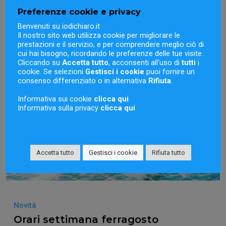
Preferenze cookie e privacy
Related Post
Benvenuti su iodichiaro.it
Il nostro sito web utilizza cookie per migliorare le
prestazioni e il servizio, e per comprendere meglio ciò di
cui hai bisogno, ricordando le preferenze delle tue visite.
Cliccando su
Accetta tutto
, acconsenti all'uso di
tutti
i
cookie. Se selezioni
Gestisci i cookie
puoi fornire un
consenso differenziato o in alternativa
Rifiuta
.
Informativa sui cookie
clicca qui
Informativa sulla privacy
clicca qui
Accetta tutto
Gestisci i cookie
Rifiuta tutto
Novità
Orari settimana ferragosto