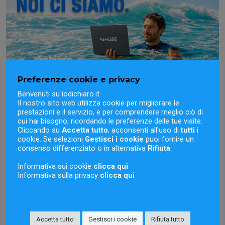
Preferenze cookie e privacy
Benvenuti su iodichiaro.it
Il nostro sito web utilizza cookie per migliorare le
prestazioni e il servizio, e per comprendere meglio ciò di
Novità
cui hai bisogno, ricordando le preferenze delle tue visite.
Orari settimana ferragosto
Cliccando su
Accetta tutto
, acconsenti all'uso di
tutti
i
cookie. Se selezioni
Gestisci i cookie
puoi fornire un
consenso differenziato o in alternativa
Rifiuta
.
Informativa sui cookie
clicca qui
Informativa sulla privacy
clicca qui
Novità
Accetta tutto
Gestisci i cookie
Rifiuta tutto